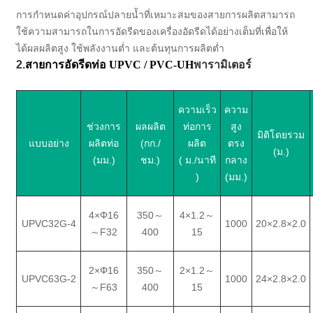
การกำหนดค่าอุปกรณ์ปลายน้ำที่เหมาะสมของสายการผลิตสามารถ
ใช้ความสามารถในการอัดรีดของเครื่องอัดรีดได้อย่างเต็มที่เพื่อให้
ได้ผลผลิตสูง ใช้พลังงานต่ำ และต้นทุนการผลิตต่ำ
2.
สายการอัดรีดท่อ UPVC / PVC-UH
พารามิเตอร์
ความเร็ว
ความ
ช่วงการ
ผลผลิต
ท่อการ
สูง
มิติโดยรวม
แบบอย่าง
ผลิตท่อ
(กก./
ผลิต
ตรง
(ม.)
(มม.)
ชม.)
( ม./นาที
กลาง
)
(มม.)
4×Φ16
350
～
4×1.2
～
UPVC32G-4
1000
20×2.8×2.0
～
F32
400
15
2×Φ16
350
～
2×1.2
～
UPVC63G-2
1000
24×2.8×2.0
～
F63
400
15