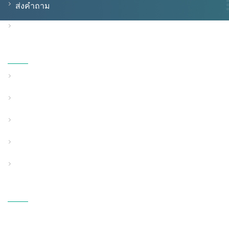
ส่งคำถาม
ติดต่อเรา
สินค้า
สายการอัดรีดท่อผนังทึบ
สายการอัดรีดท่อผนังที่มีโครงสร้าง
สายการอัดรีดท่อใช้งานพิเศษ
อุปกรณ์สนับสนุนเสริม
อุปกรณ์ผ้าเป่า PP Melt
ติดต่อเรา
ที่อยู่: เขตอุตสาหกรรมเทคโนโลยี
Fangli, ถนน S214, Hengzhang,