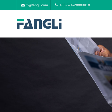
fl@fangli.com
+86-574-28883018